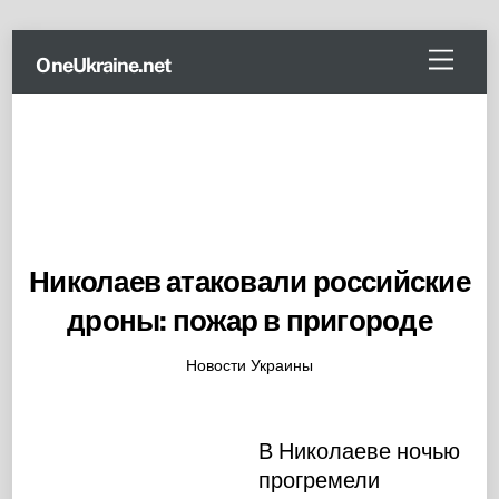
Skip
Menu
OneUkraine.net
to
content
Николаев атаковали российские
дроны: пожар в пригороде
Новости Украины
В Николаеве ночью
прогремели