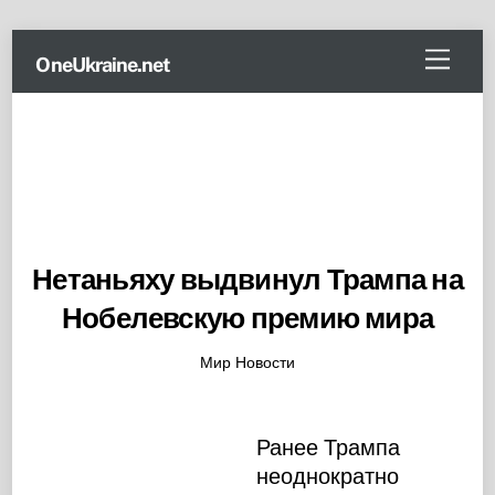
Skip
Menu
OneUkraine.net
to
content
Нетаньяху выдвинул Трампа на
Нобелевскую премию мира
Мир Новости
Ранее Трампа
неоднократно