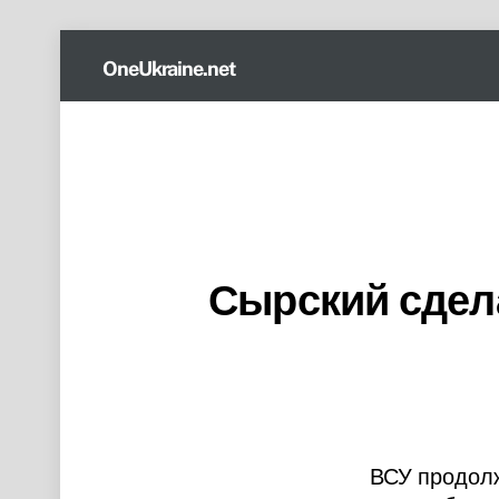
Skip
OneUkraine.net
to
content
Сырский сдел
ВСУ продолж