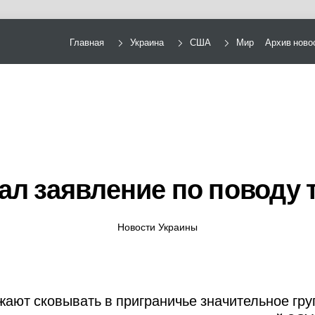
Главная
Украина
США
Мир
Архив ново
ал заявление по поводу 
Новости Украины
ают сковывать в приграничье значительное гру