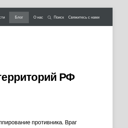
сти
Блог
О нас
Поиск
Свяжитесь с нами
территорий РФ
ппирование противника. Враг