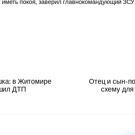
т иметь покоя, заверил главнокомандующий ЗСУ
шка: в Житомире
Отец и сын-п
шил ДТП
схему для