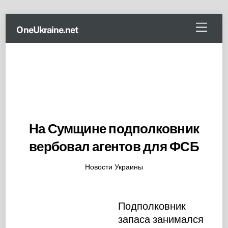
Skip
Menu
OneUkraine.net
to
content
На Сумщине подполковник
вербовал агентов для ФСБ
Новости Украины
Подполковник
запаса занимался