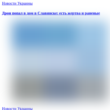
Новости Украины
Дрон попал в дом в Славянске: есть жертва и раненые
Новости Украины