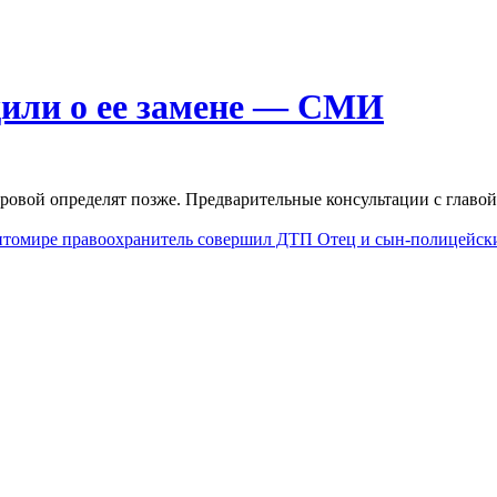
или о ее замене — СМИ
овой определят позже. Предварительные консультации с главо
Житомире правоохранитель совершил ДТП
Отец и сын-полицейски