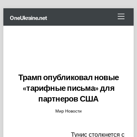
Skip
Menu
OneUkraine.net
to
content
Трамп опубликовал новые
«тарифные письма» для
партнеров США
Мир Новости
Тунис столкнется с