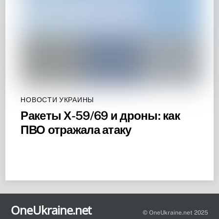
НОВОСТИ УКРАИНЫ
Ракеты Х-59/69 и дроны: как
ПВО отражала атаку
Back
To
OneUkraine.net
Top
© OneUkraine.net 2025