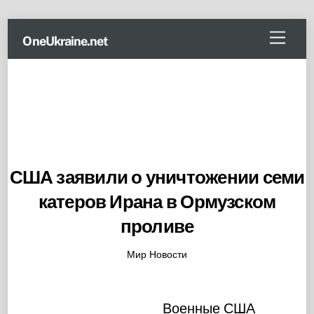
Skip
Menu
OneUkraine.net
to
content
США заявили о уничтожении семи
катеров Ирана в Ормузском
проливе
Мир Новости
Военные США