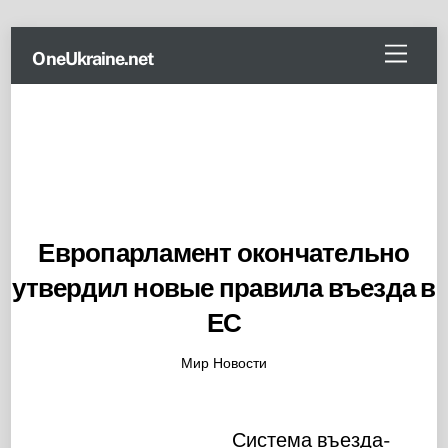
Skip
Menu
OneUkraine.net
to
content
Европарламент окончательно
утвердил новые правила въезда в
ЕС
Мир Новости
Система въезда-