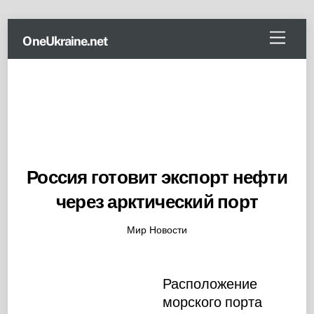
Skip
Menu
OneUkraine.net
to
content
Россия готовит экспорт нефти
через арктический порт
Мир Новости
Расположение
морского порта