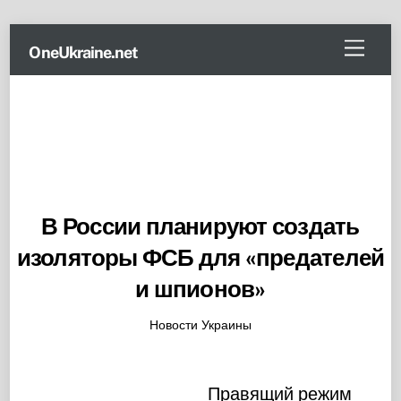
Skip
Menu
OneUkraine.net
to
content
В России планируют создать
изоляторы ФСБ для «предателей
и шпионов»
Новости Украины
Правящий режим