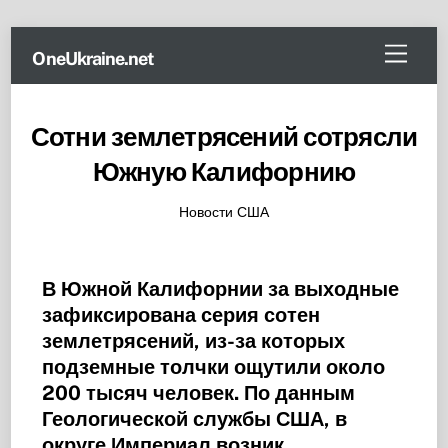
Skip
Menu
OneUkraine.net
to
content
Сотни землетрясений сотрясли
Южную Калифорнию
Новости США
В Южной Калифорнии за выходные
зафиксирована серия сотен
землетрясений, из-за которых
подземные толчки ощутили около
200 тысяч человек. По данным
Геологической службы США, в
округе Империал возник