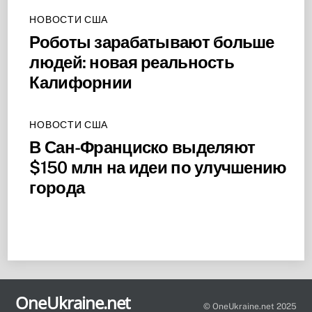
НОВОСТИ США
Роботы зарабатывают больше
людей: новая реальность
Калифорнии
НОВОСТИ США
В Сан-Франциско выделяют
$150 млн на идеи по улучшению
города
Back
To
OneUkraine.net
Top
© OneUkraine.net 2025