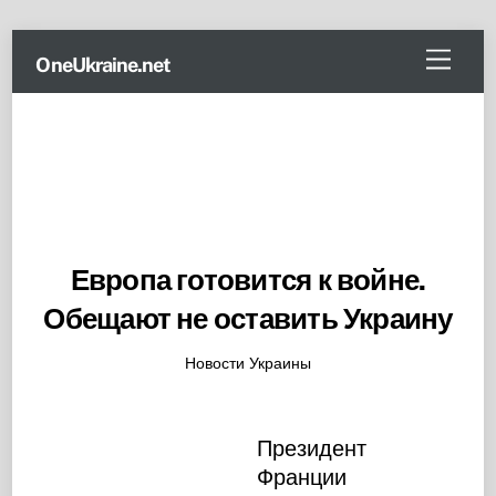
Skip
Menu
OneUkraine.net
to
content
Европа готовится к войне.
Обещают не оставить Украину
Новости Украины
Президент
Франции