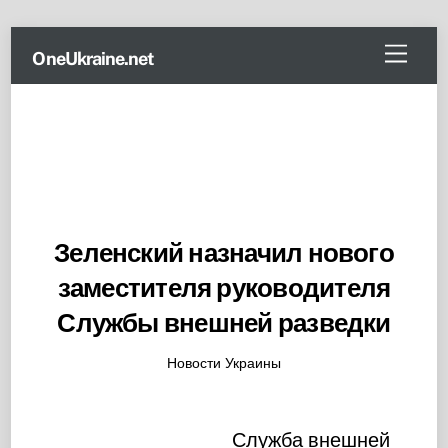
Skip
Menu
OneUkraine.net
to
content
Зеленский назначил нового
заместителя руководителя
Службы внешней разведки
Новости Украины
Служба внешней