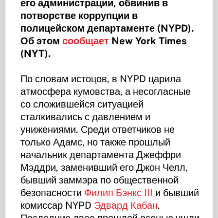
его администрации, обвинив в
потворстве коррупции в
полицейском департаменте (NYPD).
Об этом
сообщает
New York Times
(NYT).
По словам истоцов, в NYPD царила
атмосфера кумовства, а несогласные
со сложившейся ситуацией
сталкивались с давлением и
унижениями. Среди ответчиков не
только Адамс, но также прошлый
начальник департамента Джеффри
Мэддри, заменивший его Джон Челл,
бывший заммэра по общественной
безопасности
Филип Бэнкс III
и бывший
комиссар NYPD
Эдвард Кабан
.
Последние двое прошлой осенью ушли