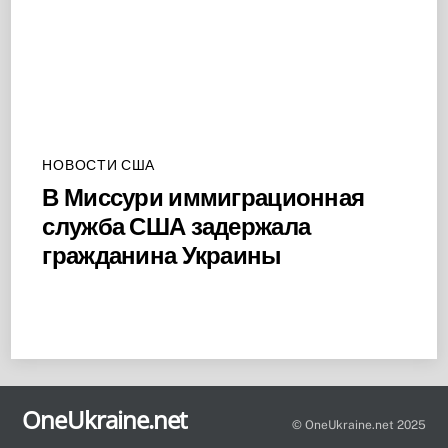
НОВОСТИ США
В Миссури иммиграционная
служба США задержала
гражданина Украины
Back
To
OneUkraine.net
Top
© OneUkraine.net 2025