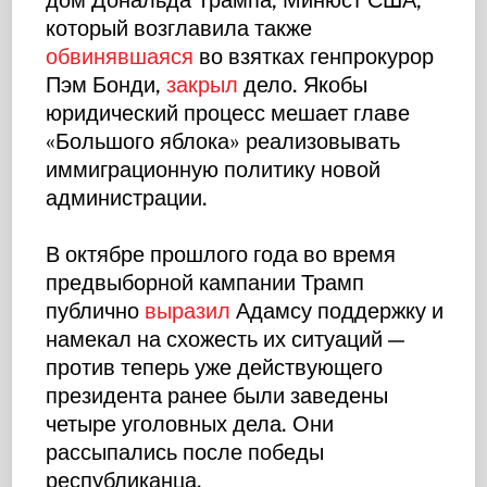
дом Дональда Трампа, Минюст США,
который возглавила также
обвинявшаяся
во взятках генпрокурор
Пэм Бонди,
закрыл
дело. Якобы
юридический процесс мешает главе
«Большого яблока» реализовывать
иммиграционную политику новой
администрации.
В октябре прошлого года во время
предвыборной кампании Трамп
публично
выразил
Адамсу поддержку и
намекал на схожесть их ситуаций —
против теперь уже действующего
президента ранее были заведены
четыре уголовных дела. Они
рассыпались после победы
республиканца.