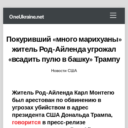
Skip
Menu
OneUkraine.net
to
content
Покуривший «много марихуаны»
житель Род-Айленда угрожал
«всадить пулю в башку» Трампу
Новости США
Житель Род-Айленда Карл Монтегю
был арестован по обвинению в
угрозах убийством в адрес
президента США Дональда Трампа,
говорится
в пресс-релизе