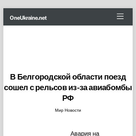
Skip
Menu
OneUkraine.net
to
content
В Белгородской области поезд
сошел с рельсов из-за авиабомбы
РФ
Мир Новости
Авария на