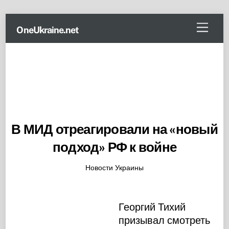
Skip
Menu
OneUkraine.net
to
content
В МИД отреагировали на «новый
подход» РФ к войне
Новости Украины
Георгий Тихий
призывал смотреть