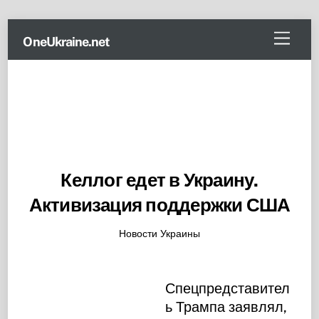
Skip
Menu
OneUkraine.net
to
content
Келлог едет в Украину.
Активизация поддержки США
Новости Украины
Спецпредставител
ь Трампа заявлял,