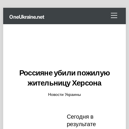
Skip
Menu
OneUkraine.net
to
content
Россияне убили пожилую
жительницу Херсона
Новости Украины
Сегодня в
результате