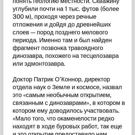
понять геологию местности. Скважину
углубили почти на 1 тыс. футов (более
300 м), проходя через речные
отложения и дойдя до древнейших
слоев — пород позднего мелового
периода. Именно там и был найден
фрагмент позвонка травоядного
динозавра, похожего на тесцелозавра
или эдмонтозавра.
Доктор Патрик О’Коннор, директор
отдела наук о Земле и космосе, назвал
это «самым необычным открытием,
связанным с динозаврами», в котором в
котором ему доводилось участвовать.
«Мало того, что окаменелости редко
находят в ходе буровых работ, так еще
и это открытие предоставило нам