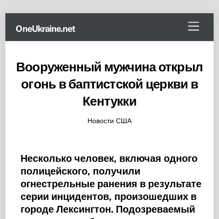
Skip
Menu
OneUkraine.net
to
content
Вооруженный мужчина открыл
огонь в баптистской церкви в
Кентукки
Новости США
Несколько человек, включая одного
полицейского, получили
огнестрельные ранения в результате
серии инцидентов, произошедших в
городе Лексингтон. Подозреваемый