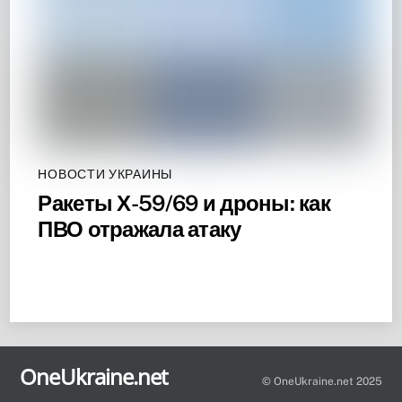
НОВОСТИ УКРАИНЫ
Ракеты Х-59/69 и дроны: как
ПВО отражала атаку
Back
To
OneUkraine.net
Top
© OneUkraine.net 2025