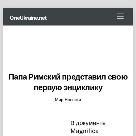
Skip
Menu
OneUkraine.net
to
content
Папа Римский представил свою
первую энциклику
Мир Новости
В документе
Magnifica