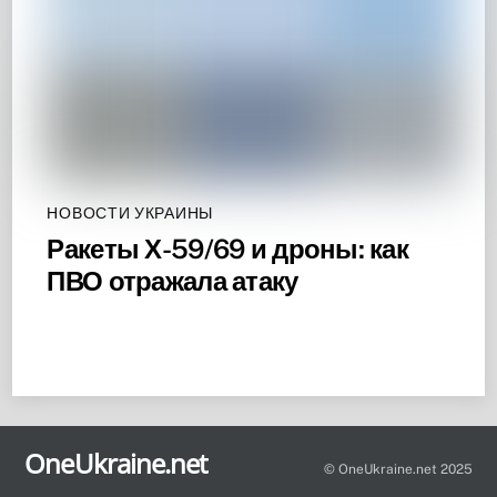
НОВОСТИ УКРАИНЫ
Ракеты Х-59/69 и дроны: как
ПВО отражала атаку
Back
To
OneUkraine.net
Top
© OneUkraine.net 2025