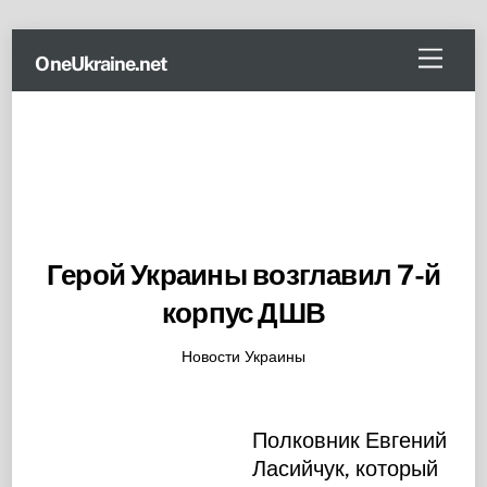
Skip
Menu
OneUkraine.net
to
content
Герой Украины возглавил 7-й
корпус ДШВ
Новости Украины
Полковник Евгений
Ласийчук, который