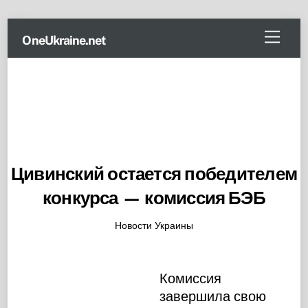
Skip
Menu
OneUkraine.net
to
content
Цивинский остается победителем
конкурса — комиссия БЭБ
Новости Украины
Комиссия
завершила свою