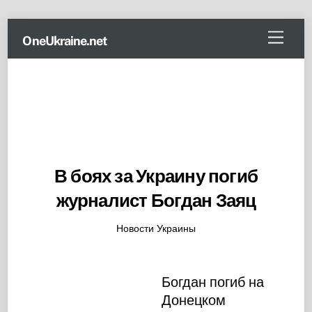
Skip
Menu
OneUkraine.net
to
content
В боях за Украину погиб
журналист Богдан Заяц
Новости Украины
Богдан погиб на
Донецком