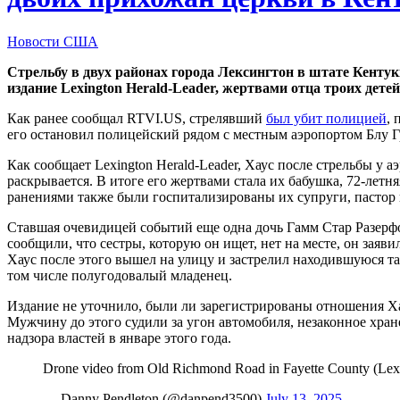
Новости США
Стрельбу в двух районах города Лексингтон в штате Кентук
издание Lexington Herald-Leader, жертвами отца троих де
Как ранее сообщал RTVI.US, стрелявший
был убит полицией
, 
его остановил полицейский рядом с местным аэропортом Блу Гр
Как сообщает Lexington Herald-Leader, Хаус после cтрельбы у а
раскрывается. В итоге его жертвами стала их бабушка, 72-лет
ранениями также были госпитализированы их супруги, пастор
Ставшая очевидицей событий еще одна дочь Гамм Стар Разерфор
сообщили, что сестры, которую он ищет, нет на месте, он заяви
Хаус после этого вышел на улицу и застрелил находившуюся т
том числе полугодовалый младенец.
Издание не уточнило, были ли зарегистрированы отношения Хау
Мужчину до этого судили за угон автомобиля, незаконное хран
надзора властей в январе этого года.
Drone video from Old Richmond Road in Fayette County (Lex
— Danny Pendleton (@danpend3500)
July 13, 2025