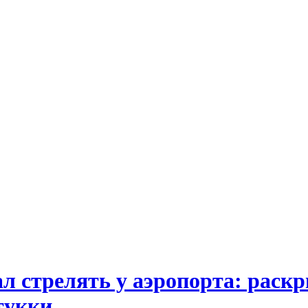
ал стрелять у аэропорта: рас
тукки