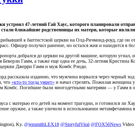
ки устроил 47-летний Гай Хаус, которого планировали отправ
тей стали ближайшие родственницы их матери, которые являл
прибывшей к баптистской церкви на Олд-Ричмонд-роуд, где он от
асс. Офицер получил ранение, но остался жив и находится в бо
эропорта добрался до церкви на другой машине, которую угнал, и
няя Беверли Гамм, а также еще одна ее дочь, 32-летняя Кристин
 церкви Джерри Гамм и муж Комбс Рэнди.
д рассказала изданию, что мужчина ворвался через черный ход в
л, что
«кто-то тогда умрет»
и начал стрелять. Пожилая женщина ув
ам Комбс. Погибшие были многодетными матерями — у Гамм в общ
са с матерью его детей на момент трагедии, и готовился ли Хау
ение оружие, а также уличили в использовании метамфетамина в
ington), Ky.
@jensmithLEX18
@StoryfulViral
@FOX56News
Video