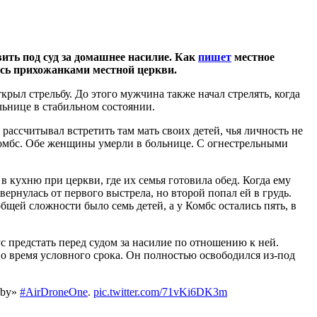
ить под суд за домашнее насилие. Как
пишет
местное
ись прихожанками местной церкви.
крыл стрельбу. До этого мужчина также начал стрелять, когда
льнице в стабильном состоянии.
 рассчитывал встретить там мать своих детей, чья личность не
а Комбс. Обе женщины умерли в больнице. С огнестрельными
 кухню при церкви, где их семья готовила обед. Когда ему
ернулась от первого выстрела, но второй попал ей в грудь.
ей сложности было семь детей, а у Комбс остались пять, в
с предстать перед судом за насилие по отношению к ней.
о время условного срока. Он полностью освободился из-под
 by»
#AirDroneOne
.
pic.twitter.com/71vKi6DK3m