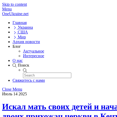
Skip to content
Menu
OneUkraine.net
Главная
Украина
США
Мир
Архив новости
Блог
Актуальное
Интересное
О нас
Поиск
Свяжитесь с нами
Close Menu
Июль
14
2025
Искал мать своих детей и нач
двоих прихожан церкви в Кен