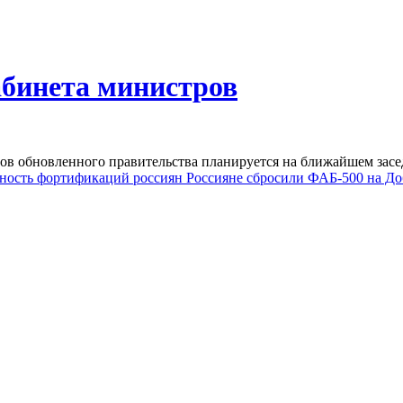
абинета министров
ов обновленного правительства планируется на ближайшем засе
нность фортификаций россиян
Россияне сбросили ФАБ-500 на До