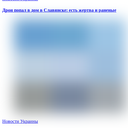
Дрон попал в дом в Славянске: есть жертва и раненые
Новости Украины