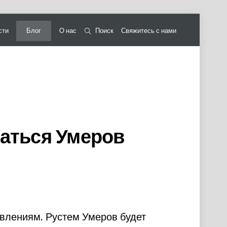
сти
Блог
О нас
Поиск
Свяжитесь с нами
маться Умеров
влениям. Рустем Умеров будет