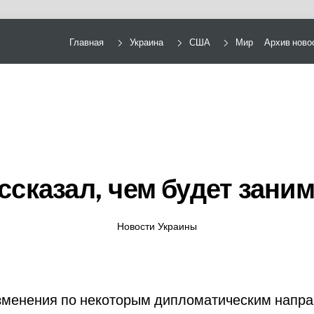
Главная
Украина
США
Мир
Архив ново
ссказал, чем будет зани
Новости Украины
зменения по некоторым дипломатическим напра