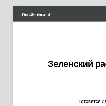
Skip
OneUkraine.net
to
content
Зеленский ра
Готовятся и