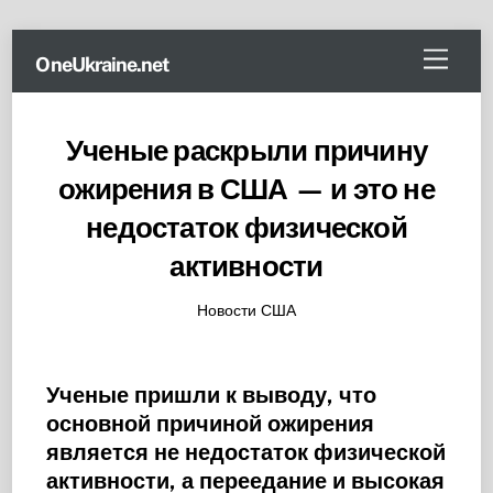
Skip
Menu
OneUkraine.net
to
content
Ученые раскрыли причину
ожирения в США — и это не
недостаток физической
активности
Новости США
Ученые пришли к выводу, что
основной причиной ожирения
является не недостаток физической
активности, а переедание и высокая