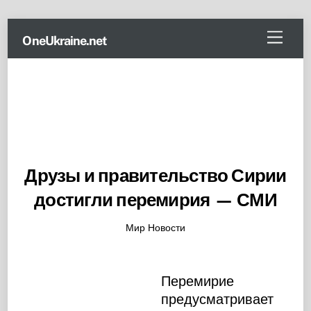
Skip
Menu
OneUkraine.net
to
content
Друзы и правительство Сирии
достигли перемирия — СМИ
Мир Новости
Перемирие
предусматривает