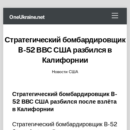
Skip
Menu
OneUkraine.net
to
content
Стратегический бомбардировщик
B-52 ВВС США разбился в
Калифорнии
Новости США
Стратегический бомбардировщик B-
52 ВВС США разбился после взлёта
в Калифорнии
Стратегический бомбардировщик B-52