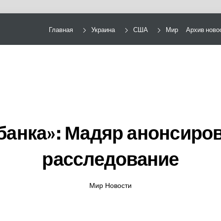
Главная
Украина
США
Мир
Архив ново
анка»: Мадяр анонсиро
расследование
Мир Новости