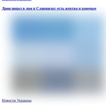
Дрон попал в дом в Славянске: есть жертва и раненые
Новости Украины