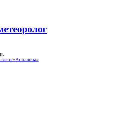
метеоролог
и.
юза» и «Аполлона»