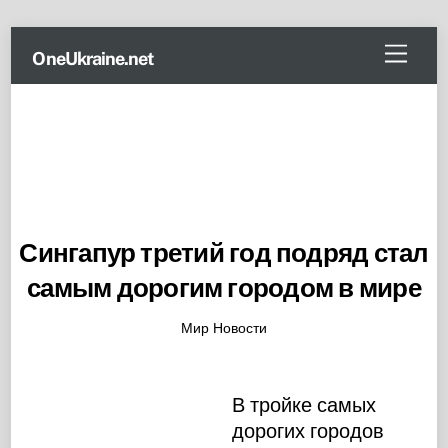
Skip
Menu
OneUkraine.net
to
content
Сингапур третий год подряд стал
самым дорогим городом в мире
Мир Новости
В тройке самых
дорогих городов