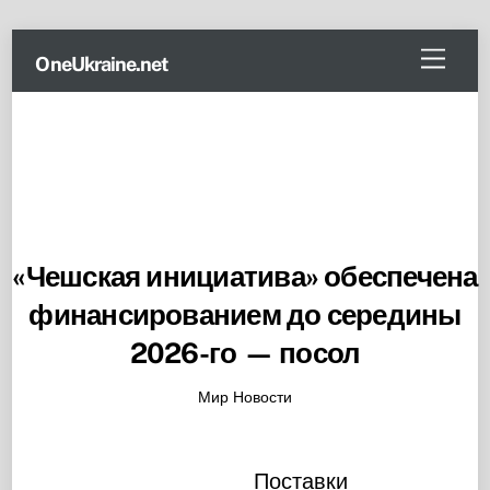
Skip
Menu
OneUkraine.net
to
content
«Чешская инициатива» обеспечена
финансированием до середины
2026-го — посол
Мир Новости
Поставки