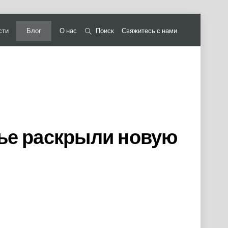
сти
Блог
О нас
Поиск
Свяжитесь с нами
тье раскрыли новую