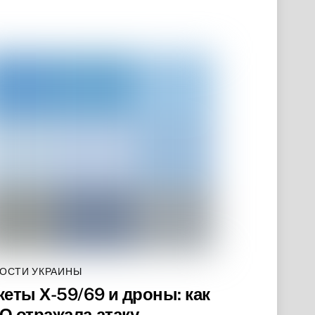
ОСТИ УКРАИНЫ
кеты Х-59/69 и дроны: как
О отражала атаку