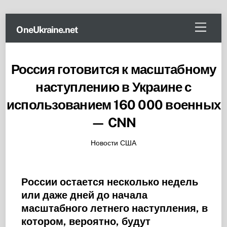
Skip
Menu
OneUkraine.net
to
content
Россия готовится к масштабному
наступлению в Украине с
использованием 160 000 военных
— CNN
Новости США
России остается несколько недель
или даже дней до начала
масштабного летнего наступления, в
котором, вероятно, будут