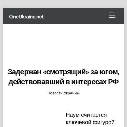
Skip
Menu
OneUkraine.net
to
content
Задержан «смотрящий» за югом,
действовавший в интересах РФ
Новости Украины
Наум считается
ключевой фигурой