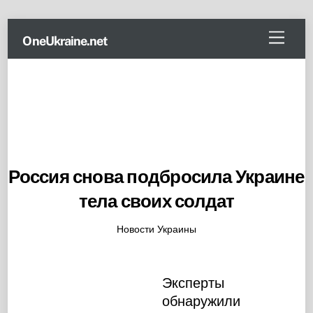
Skip
Menu
OneUkraine.net
to
content
Россия снова подбросила Украине
тела своих солдат
Новости Украины
Эксперты
обнаружили