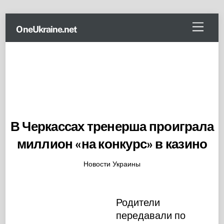
Skip
Menu
OneUkraine.net
to
content
В Черкассах тренерша проиграла
миллион «на конкурс» в казино
Новости Украины
Родители
передавали по