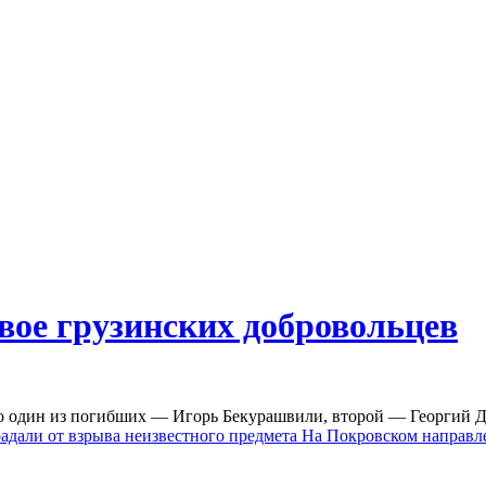
вое грузинских добровольцев
то один из погибших — Игорь Бекурашвили, второй — Георгий Д
адали от взрыва неизвестного предмета
На Покровском направле