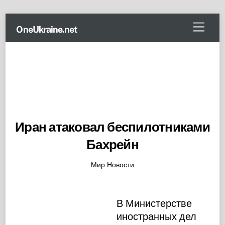
Skip
Menu
OneUkraine.net
to
content
Иран атаковал беспилотниками
Бахрейн
Мир Новости
В Министерстве
иностранных дел