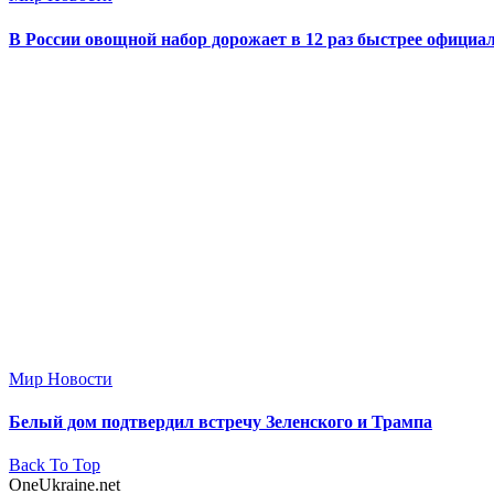
В России овощной набор дорожает в 12 раз быстрее офици
Мир Новости
Белый дом подтвердил встречу Зеленского и Трампа
Back To Top
OneUkraine.net