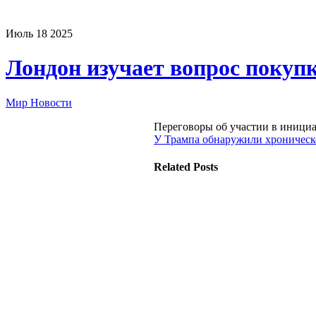
Июль
18
2025
Лондон изучает вопрос поку
Мир Новости
Переговоры об участии в иници
У Трампа обнаружили хроническ
Related Posts