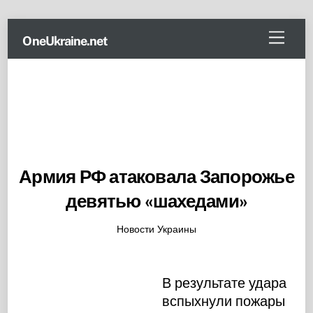
Skip
Menu
OneUkraine.net
to
content
Армия РФ атаковала Запорожье
девятью «шахедами»
Новости Украины
В результате удара
вспыхнули пожары