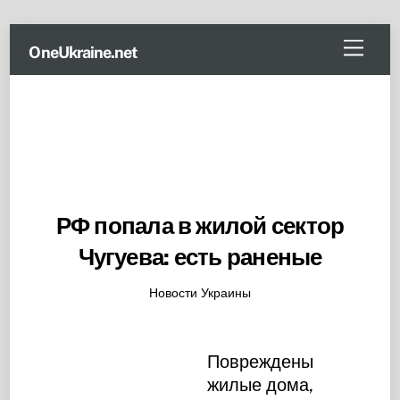
Skip
Menu
OneUkraine.net
to
content
РФ попала в жилой сектор
Чугуева: есть раненые
Новости Украины
Повреждены
жилые дома,