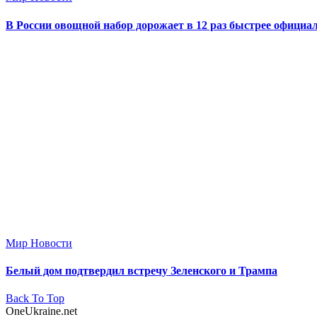
В России овощной набор дорожает в 12 раз быстрее офици
Мир Новости
Белый дом подтвердил встречу Зеленского и Трампа
Back To Top
OneUkraine.net