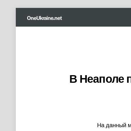
Skip
OneUkraine.net
to
content
В Неаполе 
На данный м