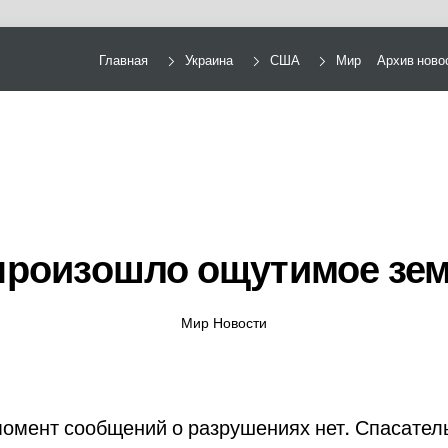
Главная
Украина
США
Мир
Архив ново
произошло ощутимое зе
Мир Новости
омент сообщений о разрушениях нет. Спасател