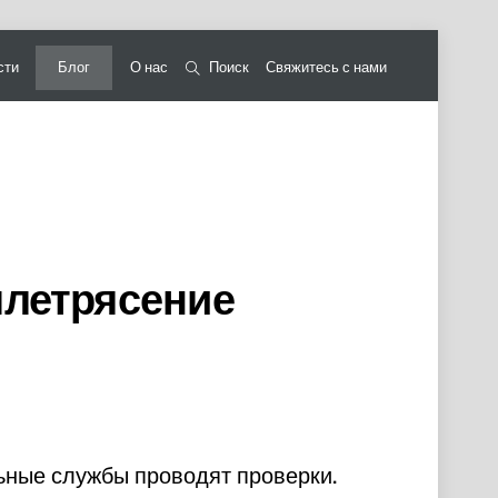
сти
Блог
О нас
Поиск
Свяжитесь с нами
млетрясение
ьные службы проводят проверки.